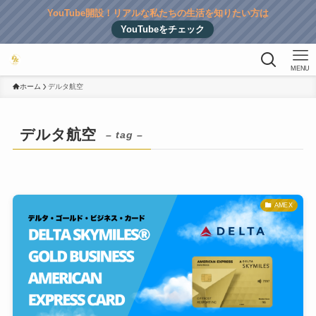
YouTube開設！リアルな私たちの生活を知りたい方は
YouTubeをチェック
MENU
ホーム
デルタ航空
デルタ航空
– tag –
AMEX