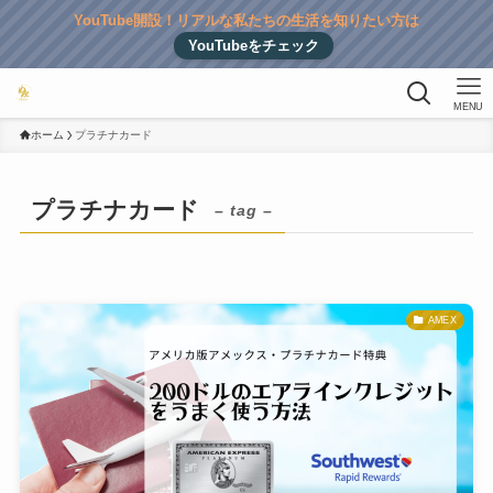
YouTube開設！リアルな私たちの生活を知りたい方は
YouTubeをチェック
MENU
ホーム
プラチナカード
プラチナカード
– tag –
AMEX