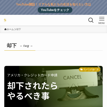
YouTube開設！リアルな私たちの生活を知りたい方は
YouTubeをチェック
MENU
ホーム
却下
却下
– tag –
カードの使い方