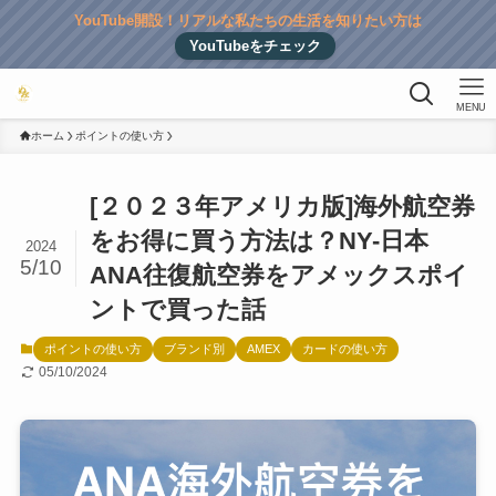
YouTube開設！リアルな私たちの生活を知りたい方は
YouTubeをチェック
MENU
ホーム
ポイントの使い方
[２０２３年アメリカ版]海外航空券
をお得に買う方法は？NY-日本
2024
5/10
ANA往復航空券をアメックスポイ
ントで買った話
ポイントの使い方
ブランド別
AMEX
カードの使い方
05/10/2024