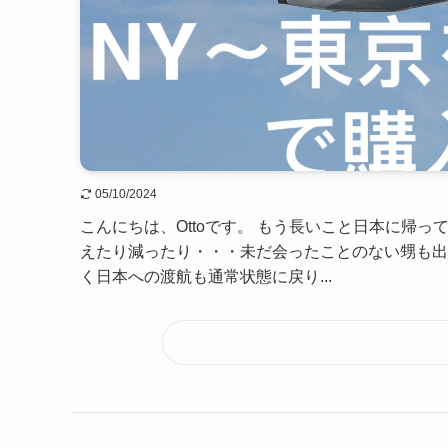
05/10/2024
こんにちは、Ottoです。 もう長いこと日本に帰
えたり減ったり・・・未だ会ったことのない甥も出
く日本への渡航も通常状態に戻り...