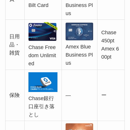
Business Pl
Bilt Card
us
Chase
日用
450pt
品・
Amex Blue
Chase Free
Amex 6
雑貨
Business Pl
dom Unlimit
00pt
us
ed
保険
―
ー
Chase銀行
口座引き落
とし