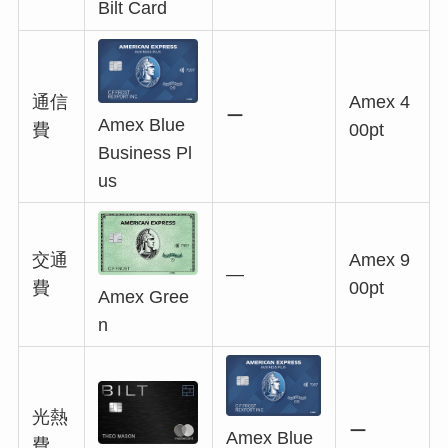
Bilt Card
通信
Amex 4
ー
Amex Blue
費
00pt
Business Pl
us
交通
Amex 9
―
費
00pt
Amex Gree
n
光熱
ー
Amex Blue
費