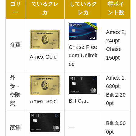
ゴリ
ているクレ
しているク
得ポイ
ー
カ
レカ
ント数
Amex 2,
240pt
食費
Chase Free
Chase
dom Unlimit
Amex Gold
150pt
ed
外
Amex 1,
食・
680pt
交際
Bilt 2,20
Bilt Card
Amex Gold
費
0pt
Bilt 3,00
家賃
ー
0pt