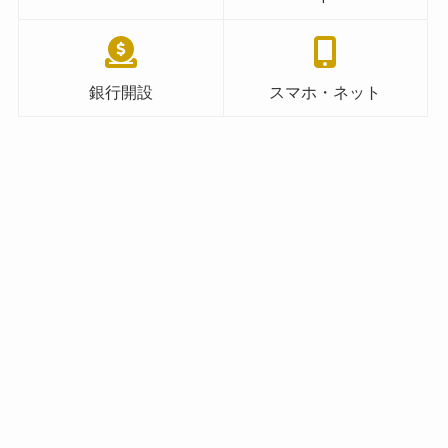
銀行開設
スマホ・ネット
メニュー
Privacy policy
Contact
Sitemap
Affiliate Info
Privacy policy
Contact
Sitemap
Affiliate Info
©
めおとクレジット in US.